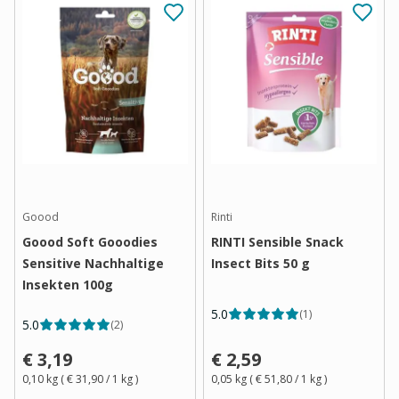
Goood
Rinti
Goood Soft Gooodies
RINTI Sensible Snack
Sensitive Nachhaltige
Insect Bits 50 g
Insekten 100g
5.0
(
1
)
5.0
(
2
)
€ 3,19
€ 2,59
0,10 kg
(
€ 31,90
/ 1
kg
)
0,05 kg
(
€ 51,80
/ 1
kg
)