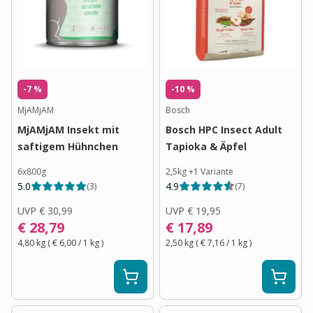
-7 %
-10 %
MjAMjAM
Bosch
MjAMjAM Insekt mit
Bosch HPC Insect Adult
saftigem Hühnchen
Tapioka & Äpfel
6x800g
2,5kg
+
1
Variante
5.0
4.9
(
3
)
(
7
)
UVP
€ 30,99
UVP
€ 19,95
€ 28,79
€ 17,89
4,80 kg
(
€ 6,00
/ 1
kg
)
2,50 kg
(
€ 7,16
/ 1
kg
)