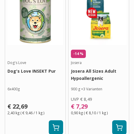
-14 %
Dog's Love
Josera
Dog's Love INSEKT Pur
Josera All Sizes Adult
Hypoallergenic
6x400g
900 g
+
3
Varianten
UVP
€ 8,49
€ 22,69
€ 7,29
2,40 kg
(
€ 9,46
/ 1
kg
)
0,90 kg
(
€ 8,10
/ 1
kg
)