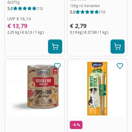
6x375g
100g
+
2
Varianten
5.0
(
12
)
5.0
(
10
)
UVP
€ 16,14
€ 13,79
€ 2,79
2,25 kg
(
€ 6,13
/ 1
kg
)
0,10 kg
(
€ 27,90
/ 1
kg
)
-6 %