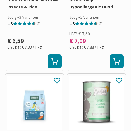
Insects & Rice
Hypoallergenic Hund
900 g
+
3
Varianten
900g
+
2
Varianten
4.8
4.8
(
5
)
(
5
)
UVP
€ 7,60
€ 6,59
€ 7,09
0,90 kg
(
€ 7,33
/ 1
kg
)
0,90 kg
(
€ 7,88
/ 1
kg
)