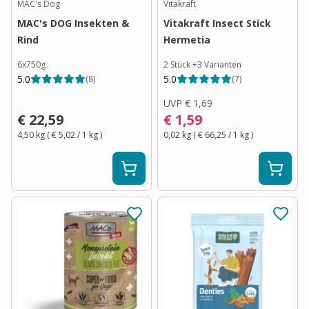
MAC's Dog
Vitakraft
MAC's DOG Insekten &
Vitakraft Insect Stick
Rind
Hermetia
6x750g
2 Stück
+
3
Varianten
5.0
5.0
(
8
)
(
7
)
UVP
€ 1,69
€ 22,59
€ 1,59
4,50 kg
(
€ 5,02
/ 1
kg
)
0,02 kg
(
€ 66,25
/ 1
kg
)