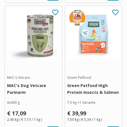
MAC's Vetcare
Green Petfood
MAC's Dog Vetcare
Green Petfood High
Purinarm
Protein Insects & Salmon
6x400 g
7,5 kg
+
1
Variante
€ 17,09
€ 39,99
2,40 kg
(
€ 7,13
/ 1
kg
)
7,50 kg
(
€ 5,34
/ 1
kg
)