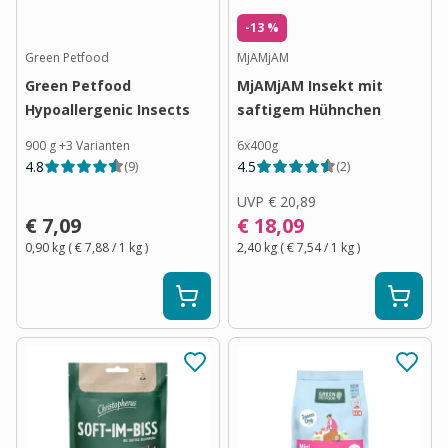
-13 %
Green Petfood
MjAMjAM
Green Petfood
MjAMjAM Insekt mit
Hypoallergenic Insects
saftigem Hühnchen
900 g
+
3
Varianten
6x400g
4.8
4.5
(
9
)
(
2
)
UVP
€ 20,89
€ 7,09
€ 18,09
0,90 kg
(
€ 7,88
/ 1
kg
)
2,40 kg
(
€ 7,54
/ 1
kg
)