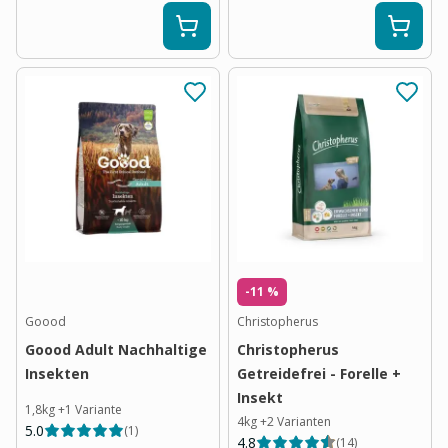
-11 %
Goood
Christopherus
Goood Adult Nachhaltige
Christopherus
Insekten
Getreidefrei - Forelle +
Insekt
1,8kg
+
1
Variante
4kg
+
2
Varianten
5.0
(
1
)
4.8
(
14
)