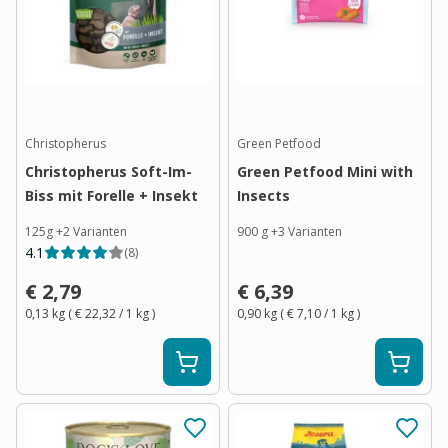
Christopherus
Green Petfood
Christopherus Soft-Im-
Green Petfood Mini with
Biss mit Forelle + Insekt
Insects
125g
+
2
Varianten
900 g
+
3
Varianten
4.1
(
8
)
€ 2,79
€ 6,39
0,13 kg
(
€ 22,32
/ 1
kg
)
0,90 kg
(
€ 7,10
/ 1
kg
)