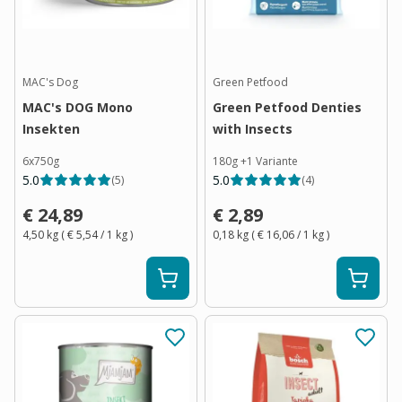
MAC's Dog
Green Petfood
MAC's DOG Mono
Green Petfood Denties
Insekten
with Insects
6x750g
180g
+
1
Variante
5.0
5.0
(
5
)
(
4
)
€ 24,89
€ 2,89
4,50 kg
(
€ 5,54
/ 1
kg
)
0,18 kg
(
€ 16,06
/ 1
kg
)