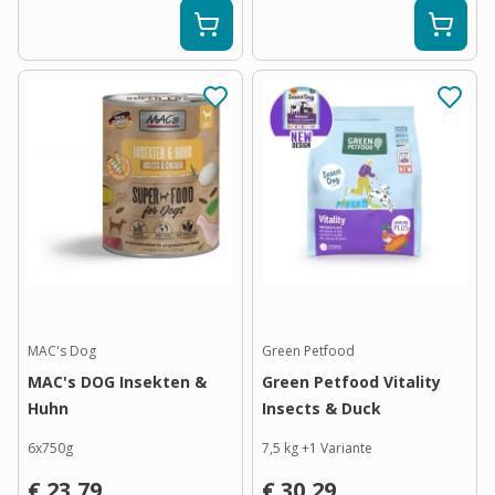
MAC's Dog
Green Petfood
MAC's DOG Insekten &
Green Petfood Vitality
Huhn
Insects & Duck
6x750g
7,5 kg
+
1
Variante
€ 23,79
€ 30,29