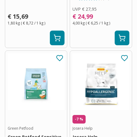
UVP
€ 27,95
€ 15,69
€ 24,99
1,80 kg
(
€ 8,72
/ 1
kg
)
4,00 kg
(
€ 6,25
/ 1
kg
)
-7 %
Green Petfood
Josera Help
Green Petfood Sensitive
Josera Help