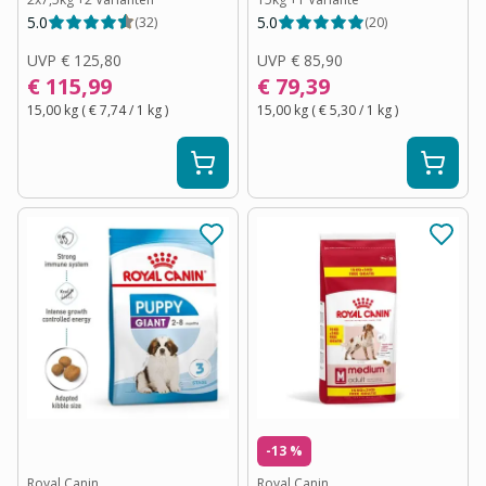
5.0
5.0
(
32
)
(
20
)
UVP
€ 125,80
UVP
€ 85,90
€ 115,99
€ 79,39
15,00 kg
(
€ 7,74
/ 1
kg
)
15,00 kg
(
€ 5,30
/ 1
kg
)
-13 %
Royal Canin
Royal Canin