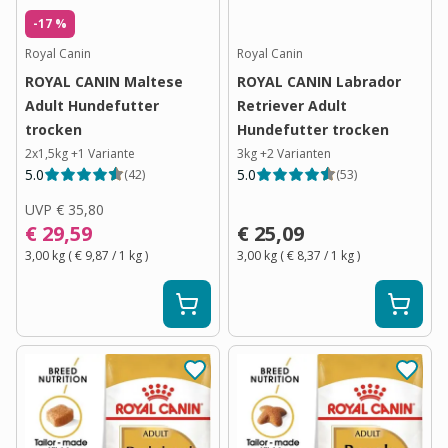
-17 %
Royal Canin
Royal Canin
ROYAL CANIN Maltese
ROYAL CANIN Labrador
Adult Hundefutter
Retriever Adult
trocken
Hundefutter trocken
2x1,5kg
+
1
Variante
3kg
+
2
Varianten
5.0
5.0
(
42
)
(
53
)
UVP
€ 35,80
€ 29,59
€ 25,09
3,00 kg
(
€ 9,87
/ 1
kg
)
3,00 kg
(
€ 8,37
/ 1
kg
)