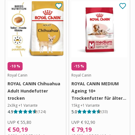
-10 %
-15 %
Royal Canin
Royal Canin
ROYAL CANIN Chihuahua
ROYAL CANIN MEDIUM
Adult Hundefutter
Ageing 10+
trocken
Trockenfutter für ältere
mittelgroße Hunde
2x3kg
+
1
Variante
15kg
+
1
Variante
4.9
5.0
(
124
)
(
33
)
UVP
€ 55,80
UVP
€ 92,90
€ 50,19
€ 79,19