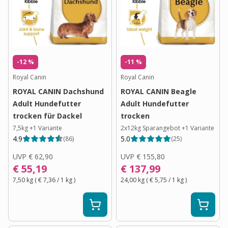
-12 %
-11 %
Royal Canin
Royal Canin
ROYAL CANIN Dachshund
ROYAL CANIN Beagle
Adult Hundefutter
Adult Hundefutter
trocken für Dackel
trocken
7,5kg
+
1
Variante
2x12kg Sparangebot
+
1
Variante
4.9
5.0
(
86
)
(
25
)
UVP
€ 62,90
UVP
€ 155,80
€ 55,19
€ 137,99
7,50 kg
(
€ 7,36
/ 1
kg
)
24,00 kg
(
€ 5,75
/ 1
kg
)