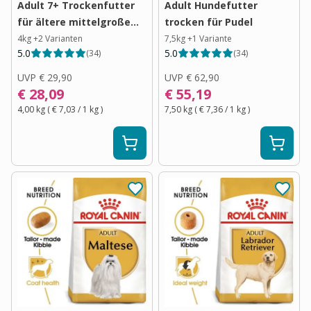
Adult 7+ Trockenfutter
Adult Hundefutter
für ältere mittelgroße
trocken für Pudel
Hunde
4kg
+
2
Varianten
7,5kg
+
1
Variante
5.0
5.0
(
34
)
(
34
)
UVP
€ 29,90
UVP
€ 62,90
€ 28,09
€ 55,19
4,00 kg
(
€ 7,03
/ 1
kg
)
7,50 kg
(
€ 7,36
/ 1
kg
)