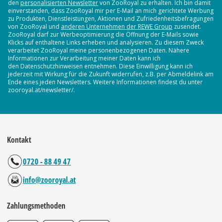
den
personalisierten Newsletter
von ZooRoyal zu erhalten. Ich bin damit
einverstanden, dass ZooRoyal mir per E-Mail an mich gerichtete Werbung
zu Produkten, Dienstleistungen, Aktionen und Zufriedenheitsbefragungen
von ZooRoyal und
anderen Unternehmen der REWE Group
zusendet.
ZooRoyal darf zur Werbeoptimierung die Öffnung der E-Mails sowie
Klicks auf enthaltene Links erheben und analysieren. Zu diesem Zweck
verarbeitet ZooRoyal meine personenbezogenen Daten. Nähere
Informationen zur Verarbeitung meiner Daten kann ich
den Datenschutzhinweisen entnehmen. Diese Einwilligung kann ich
jederzeit mit Wirkung für die Zukunft widerrufen, z.B. per Abmeldelink am
Ende eines jeden Newsletters. Weitere Informationen findest du unter
zooroyal.at/newsletter/.
Kontakt
0720 - 88 49 47
info@zooroyal.at
Zahlungsmethoden