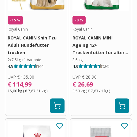
-15 %
-8 %
Royal Canin
Royal Canin
ROYAL CANIN Shih Tzu
ROYAL CANIN MINI
Adult Hundefutter
Ageing 12+
trocken
Trockenfutter für ältere
kleine Hunde
2x7,5kg
+
1
Variante
3,5 kg
4.9
4.9
(
44
)
(
34
)
UVP
€ 135,80
UVP
€ 28,90
€ 114,99
€ 26,69
15,00 kg
(
€ 7,67
/ 1
kg
)
3,50 kg
(
€ 7,63
/ 1
kg
)