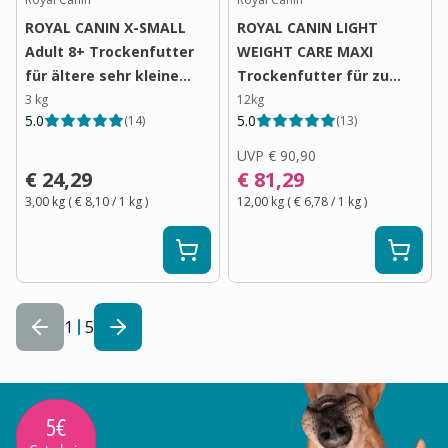
ROYAL CANIN X-SMALL
ROYAL CANIN LIGHT
Adult 8+ Trockenfutter
WEIGHT CARE MAXI
für ältere sehr kleine
Trockenfutter für zu
Hunde
Übergewicht neigenden
3 kg
12kg
5.0
5.0
(
14
)
(
13
)
Hunden
UVP
€ 90,90
€ 24,29
€ 81,29
3,00 kg
(
€ 8,10
/ 1
kg
)
12,00 kg
(
€ 6,78
/ 1
kg
)
1
5
5€