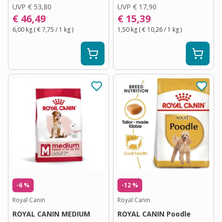
UVP
€ 53,80
UVP
€ 17,90
€ 46,49
€ 15,39
6,00 kg
(
€ 7,75
/ 1
kg
)
1,50 kg
(
€ 10,26
/ 1
kg
)
-6 %
-12 %
Royal Canin
Royal Canin
ROYAL CANIN MEDIUM
ROYAL CANIN Poodle