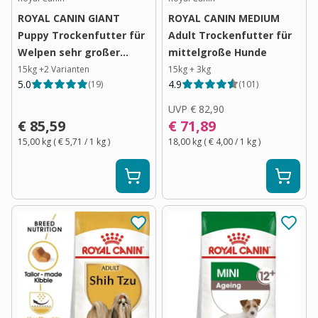
ROYAL CANIN GIANT
ROYAL CANIN MEDIUM
Puppy Trockenfutter für
Adult Trockenfutter für
Welpen sehr großer
mittelgroße Hunde
Rassen
15kg
+
2
Varianten
15kg + 3kg
5.0
4.9
(
19
)
(
101
)
UVP
€ 82,90
€ 85,59
€ 71,89
15,00 kg
(
€ 5,71
/ 1
kg
)
18,00 kg
(
€ 4,00
/ 1
kg
)