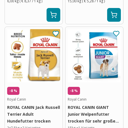
6,00 kg
(
€ 8,37
/ 1
kg
)
15,00 kg
(
€ 5,28
/ 1
kg
)
-8 %
-8 %
Royal Canin
Royal Canin
ROYAL CANIN Jack Russell
ROYAL CANIN GIANT
Terrier Adult
Junior Welpenfutter
Hundefutter trocken
trocken für sehr große
Hunde
2x7,5kg
+
2
Varianten
15kg
+
1
Variante