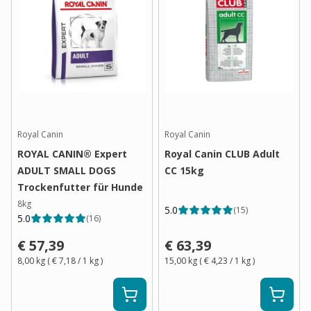
Royal Canin
Royal Canin
ROYAL CANIN® Expert
Royal Canin CLUB Adult
ADULT SMALL DOGS
CC 15kg
Trockenfutter für Hunde
8kg
5.0
(
15
)
5.0
(
16
)
€ 57,39
€ 63,39
8,00 kg
(
€ 7,18
/ 1
kg
)
15,00 kg
(
€ 4,23
/ 1
kg
)