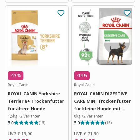
-17 %
-14 %
Royal Canin
Royal Canin
ROYAL CANIN Yorkshire
ROYAL CANIN DIGESTIVE
Terrier 8+ Trockenfutter
CARE MINI Trockenfutter
für ältere Hunde
für kleine Hunde mit
empfindlicher Verdauung
1,5kg
+
2
Varianten
8kg
+
2
Varianten
5.0
5.0
(
15
)
(
15
)
UVP
€ 19,90
UVP
€ 71,90