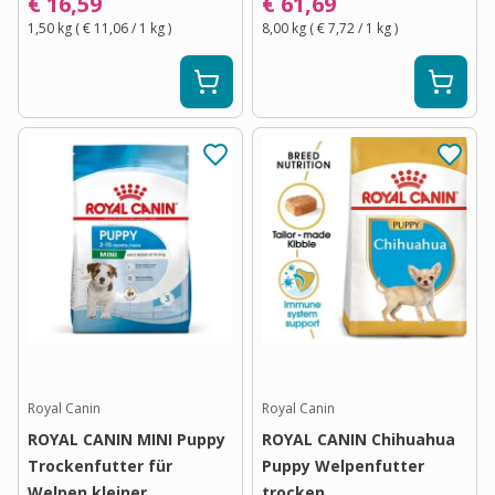
€ 16,59
€ 61,69
1,50 kg
(
€ 11,06
/ 1
kg
)
8,00 kg
(
€ 7,72
/ 1
kg
)
Royal Canin
Royal Canin
ROYAL CANIN MINI Puppy
ROYAL CANIN Chihuahua
Trockenfutter für
Puppy Welpenfutter
Welpen kleiner
trocken