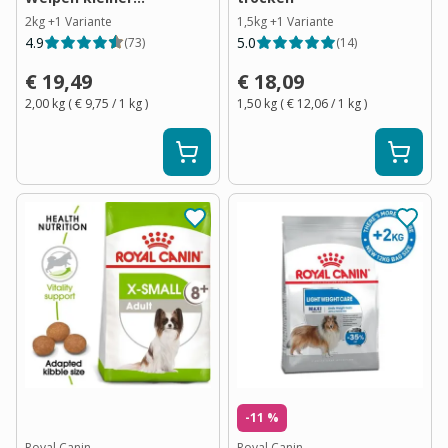
Hunderassen
2kg
+
1
Variante
1,5kg
+
1
Variante
4.9
5.0
(
73
)
(
14
)
€ 19,49
€ 18,09
2,00 kg
(
€ 9,75
/ 1
kg
)
1,50 kg
(
€ 12,06
/ 1
kg
)
-11 %
Royal Canin
Royal Canin