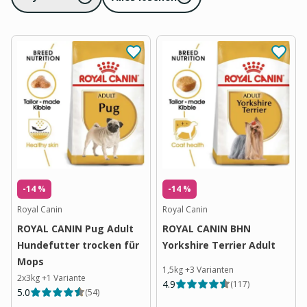
-14 %
-14 %
Royal Canin
Royal Canin
ROYAL CANIN Pug Adult
ROYAL CANIN BHN
Hundefutter trocken für
Yorkshire Terrier Adult
Mops
1,5kg
+
3
Varianten
2x3kg
+
1
Variante
4.9
(
117
)
5.0
(
54
)