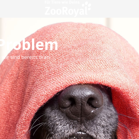
 Problem
 wir sind bereits dran.