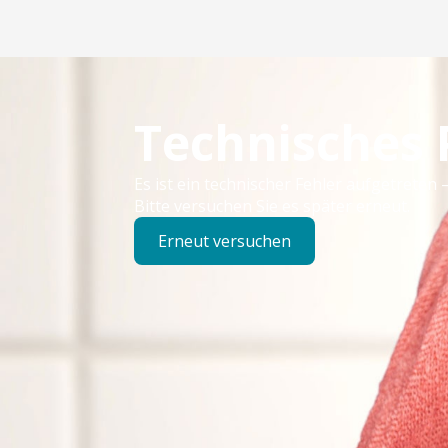
Technisches
Es ist ein technischer Fehler aufgetreten –
Bitte versuchen Sie es später erneut.
Erneut versuchen