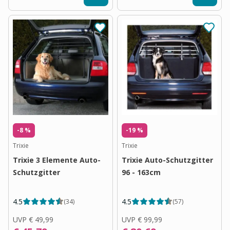
-8 %
-19 %
Trixie
Trixie
Trixie 3 Elemente Auto-
Trixie Auto-Schutzgitter
Schutzgitter
96 - 163cm
4.5
4.5
(
34
)
(
57
)
UVP
€ 49,99
UVP
€ 99,99