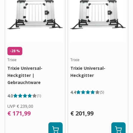
-28 %
Trixie
Trixie
Trixie Universal-
Trixie Universal-
Heckgitter |
Heckgitter
Gebrauchtware
4.4
(
5
)
4.0
(
1
)
UVP
€ 239,00
€ 171,99
€ 201,99