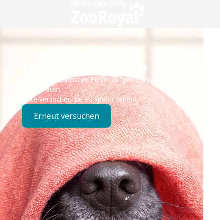
Technisches Problem
Es ist ein technischer Fehler aufgetreten – wir sind
bereits dran.
Bitte versuchen Sie es später erneut.
Erneut versuchen