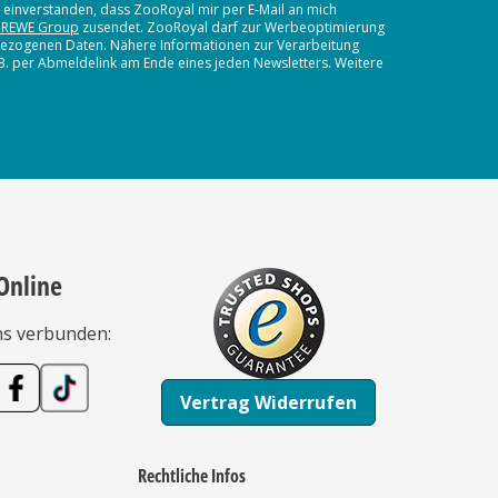
t einverstanden, dass ZooRoyal mir per E-Mail an mich
 REWE Group
zusendet. ZooRoyal darf zur Werbeoptimierung
nbezogenen Daten. Nähere Informationen zur Verarbeitung
.B. per Abmeldelink am Ende eines jeden Newsletters. Weitere
Online
ns verbunden:
Vertrag Widerrufen
Rechtliche Infos