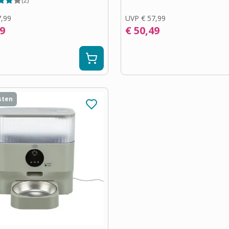
(
2
)
7,99
UVP
€ 57,99
99
€ 50,49
sten