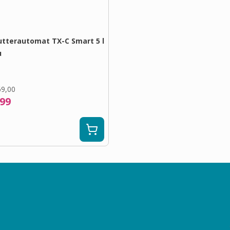
Futterautomat TX-C Smart 5 l
u
69,00
,99