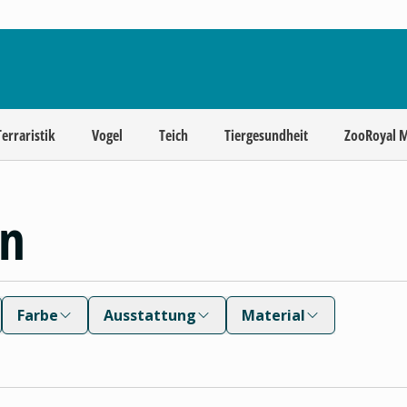
Terraristik
Vogel
Teich
Tiergesundheit
ZooRoyal 
en
Farbe
Ausstattung
Material