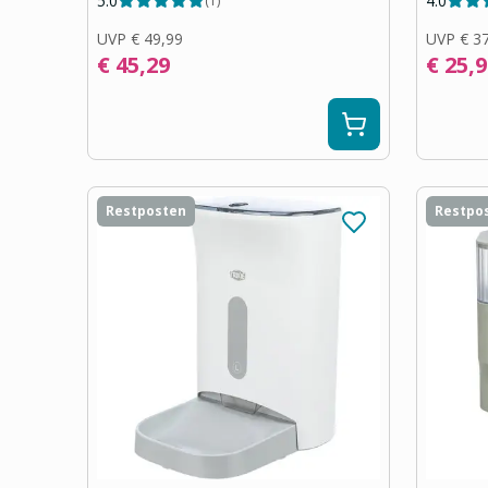
5.0
4.0
(
1
)
UVP
€ 49,99
UVP
€ 3
€ 45,29
€ 25,
Restposten
Restpo