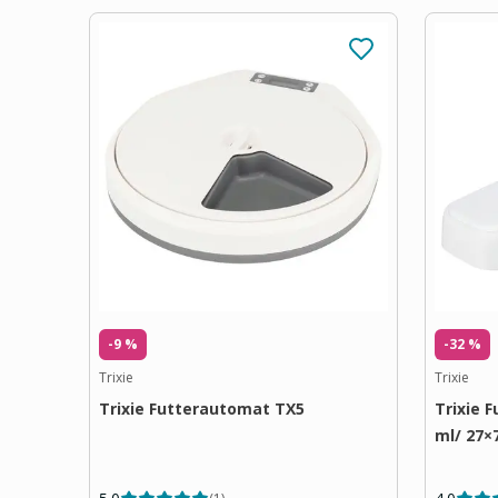
-9 %
-32 %
Trixie
Trixie
Trixie Futterautomat TX5
Trixie 
ml/ 27×