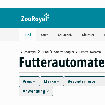
Hund
Katze
Aquaristik
Kleintier
ZooRoyal
Hund
Smarte Gadgets
Futterautomaten
Futterautomat
Preis
Marke
Besonderheiten
Anwendung