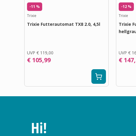
-11 %
-12 %
Trixie
Trixie
Trixie Futterautomat TX8 2.0, 4,5l
Trixie 
hellgra
UVP
€ 119,00
UVP
€ 1
€ 105,99
€ 147
Hi!