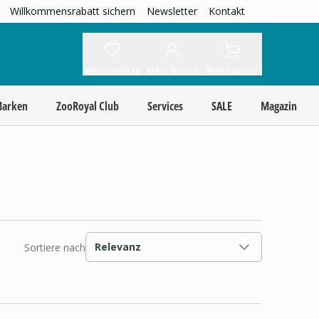
Willkommensrabatt sichern
Newsletter
Kontakt
Wunschliste
Mein Konto
Warenkorb
Marken
ZooRoyal Club
Services
SALE
Magazin
Relevanz
Sortiere nach