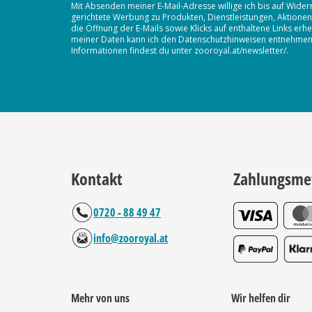
Mit Absenden meiner E-Mail-Adresse willige ich bis auf Wider
gerichtete Werbung zu Produkten, Dienstleistungen, Aktion
die Öffnung der E-Mails sowie Klicks auf enthaltene Links 
meiner Daten kann ich den Datenschutzhinweisen entnehmen. D
Informationen findest du unter zooroyal.at/newsletter/.
Kontakt
Zahlungsme
0720 - 88 49 47
info@zooroyal.at
Mehr von uns
Wir helfen dir