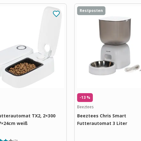
Restposten
-13 %
Beeztees
Futterautomat TX2, 2×300
Beeztees Chris Smart
7×24cm weiß
Futterautomat 3 Liter