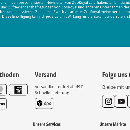
ruf ein, den
personalisierten Newsletter
von ZooRoyal zu erhalten. Ich bin dami
en und Zufriedenheitsbefragungen von ZooRoyal und
anderen Unternehmen der
erheben und analysieren. Zu diesem Zweck verarbeitet ZooRoyal meine persone
iese Einwilligung kann ich jederzeit mit Wirkung für die Zukunft widerrufen, z
thoden
Versand
Folge uns 
Versandkostenfrei ab 49€
Bleibe mit u
Schnelle Lieferung
Unsere Services
Unsere Märkte