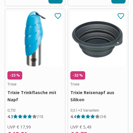
-23 %
-32 %
Trixie
Trixie
Trixie Trinkflasche mit
Trixie Reisenapf aus
Napf
Silikon
0,75l
0,5 l
+
3
Varianten
4.3
4.4
(
10
)
(
34
)
UVP
€ 17,99
UVP
€ 5,49