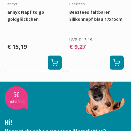
annyx
Beeztees
annyx Napf to go
Beeztees faltbarer
goldglöckchen
Silikonnapf blau 17x15cm
UVP
€ 13,19
€ 15,19
€ 9,27
5€
Gutschein
Hi!