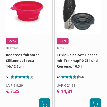
-22 %
-33 %
Beeztees
Trixie
Beeztees faltbarer
Trixie Reise-Set Flasche
Silikonnapf rosa
mit Trinknapf 0,75 l und
14x12,5cm
Reisenapf 0,5 l
5.0
4.5
(
1
)
(
4
)
UVP
€ 9,29
UVP
€ 21,98
€ 7,25
€ 14,81