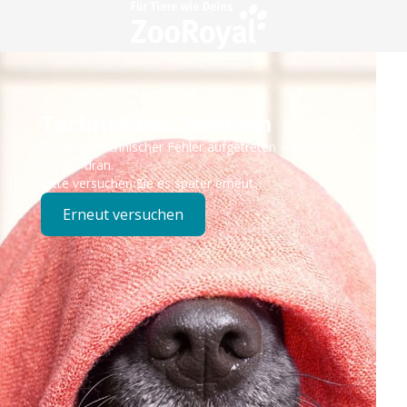
Technisches Problem
Es ist ein technischer Fehler aufgetreten – wir sind
bereits dran.
Bitte versuchen Sie es später erneut.
Erneut versuchen