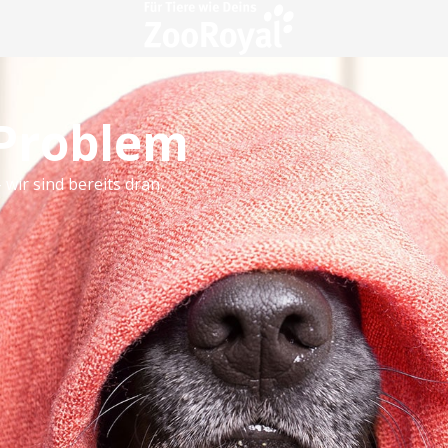
 Problem
 wir sind bereits dran.