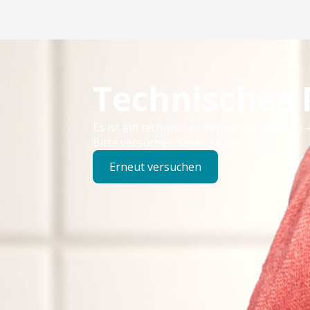
Technisches
Es ist ein technischer Fehler aufgetreten –
Bitte versuchen Sie es später erneut.
Erneut versuchen