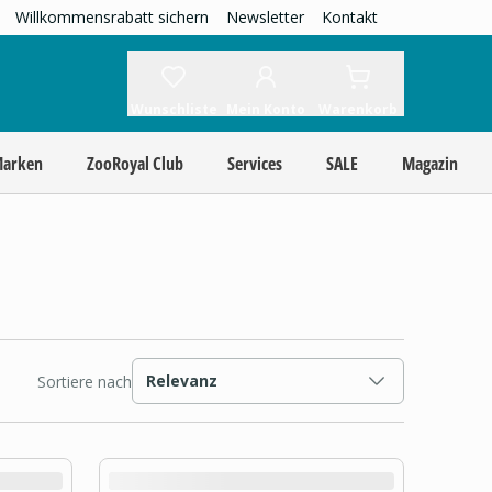
Willkommensrabatt sichern
Newsletter
Kontakt
Wunschliste
Mein Konto
Warenkorb
Marken
ZooRoyal Club
Services
SALE
Magazin
Relevanz
Sortiere nach