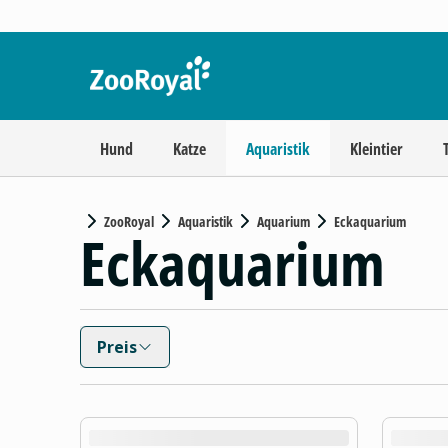
Hund
Katze
Aquaristik
Kleintier
ZooRoyal
Aquaristik
Aquarium
Eckaquarium
Eckaquarium
Preis
product.loading-products