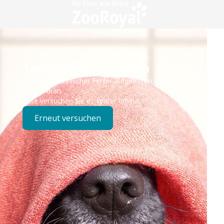
Technisches Problem
Es ist ein technischer Fehler aufgetreten – wir sind
bereits dran.
Bitte versuchen Sie es später erneut.
Erneut versuchen