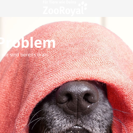
 Problem
 wir sind bereits dran.