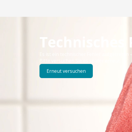
Technisches
Es ist ein technischer Fehler aufgetreten –
Bitte versuchen Sie es später erneut.
Erneut versuchen