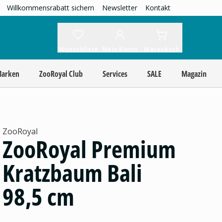
Willkommensrabatt sichern
Newsletter
Kontakt
Wunschliste
Mein Konto
Warenkorb
Marken
ZooRoyal Club
Services
SALE
Magazin
ZooRoyal
ZooRoyal Premium
Kratzbaum Bali
98,5 cm