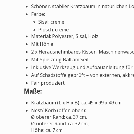
Schöner, stabiler Kratzbaum in natürlichen L
Farbe:
Sisal: creme
Plüsch: creme
Material: Polyester, Sisal, Holz
Mit Höhle
2 x Herausnehmbares Kissen. Maschinenwasch
Mit Spielzeug Ball am Seil
Inklusive Werkzeug und Aufbauanleitung für 
Auf Schadstoffe geprüft – von externen, akkre
Fair produziert
Maße:
Kratzbaum (L x H x B): ca. 49 x 99 x 49 cm
Nest/ Korb (offen oben):
Ø oberer Rand: ca. 37 cm,
Ø unterer Rand: ca. 32 cm,
Höhe: ca. 7 cm