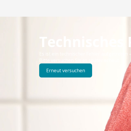
Technisches
Es ist ein technischer Fehler aufgetreten –
Bitte versuchen Sie es später erneut.
Erneut versuchen