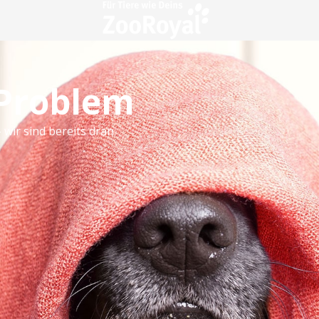
 Problem
 wir sind bereits dran.