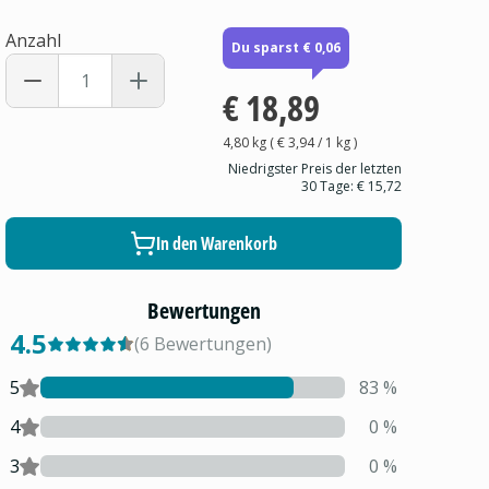
Anzahl
Du sparst € 0,06
€ 18,89
4,80 kg
(
€ 3,94
/ 1
kg
)
Niedrigster Preis der letzten
30 Tage:
€ 15,72
In den Warenkorb
Bewertungen
4.5
(
6
Bewertungen
)
5
83
%
4
0
%
3
0
%