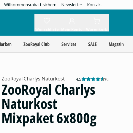
Willkommensrabatt sichern
Newsletter
Kontakt
Wunschliste
Mein Konto
Warenkorb
Marken
ZooRoyal Club
Services
SALE
Magazin
ZooRoyal Charlys Naturkost
4.5
(
6
)
ZooRoyal Charlys
Naturkost
Mixpaket 6x800g