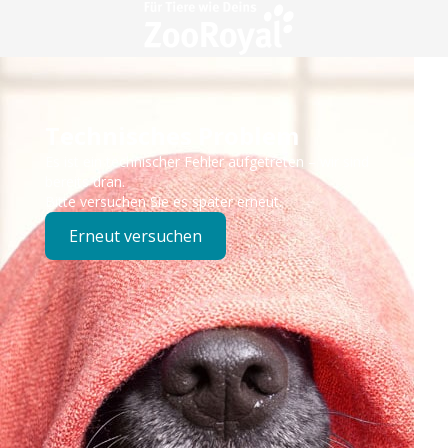
Technisches Problem
Es ist ein technischer Fehler aufgetreten – wir sind
bereits dran.
Bitte versuchen Sie es später erneut.
Erneut versuchen