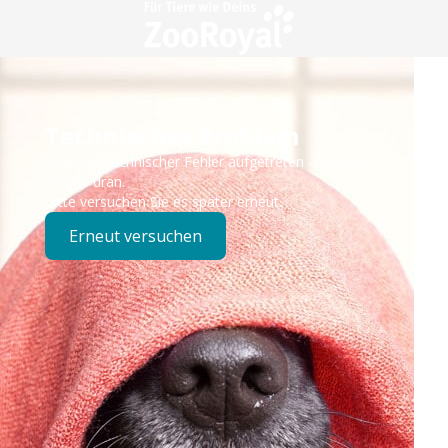
Technisches Problem
Es ist ein technischer Fehler aufgetreten – wir sind
bereits dran.
Bitte versuchen Sie es später erneut.
Erneut versuchen