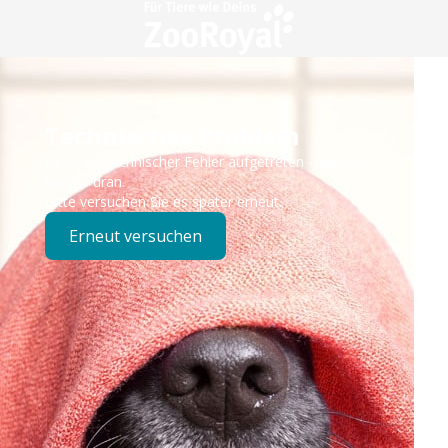
Technisches Problem
Es ist ein technischer Fehler aufgetreten – wir sind
bereits dran.
Bitte versuchen Sie es später erneut.
Erneut versuchen