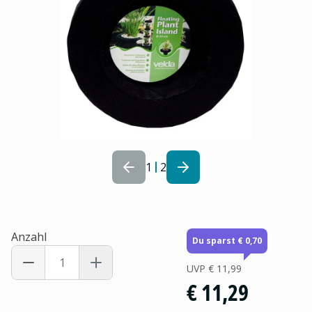
1
2
Anzahl
Du sparst € 0,70
UVP
€ 11,99
€ 11,29