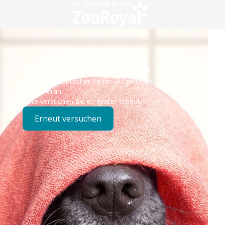
Technisches Problem
Es ist ein technischer Fehler aufgetreten – wir sind
bereits dran.
Bitte versuchen Sie es später erneut.
Erneut versuchen