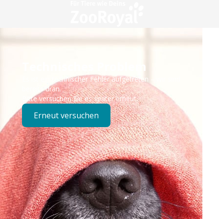
Technisches Problem
Es ist ein technischer Fehler aufgetreten – wir sind
bereits dran.
Bitte versuchen Sie es später erneut.
Erneut versuchen