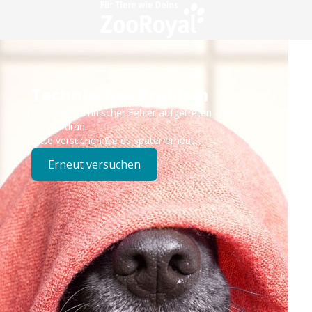
Technisches Problem
Es ist ein technischer Fehler aufgetreten – wir sind
bereits dran.
Bitte versuchen Sie es später erneut.
Erneut versuchen