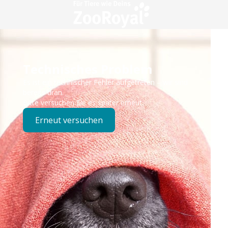
Technisches Problem
Es ist ein technischer Fehler aufgetreten – wir sind
bereits dran.
Bitte versuchen Sie es später erneut.
Erneut versuchen