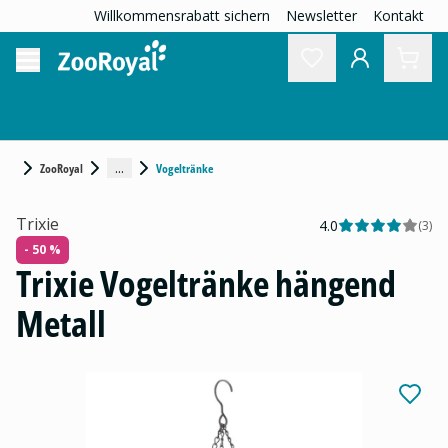
Willkommensrabatt sichern
Newsletter
Kontakt
...
ZooRoyal
Vogeltränke
Trixie
4.0
(
3
)
- 50 %
Trixie Vogeltränke hängend
Metall