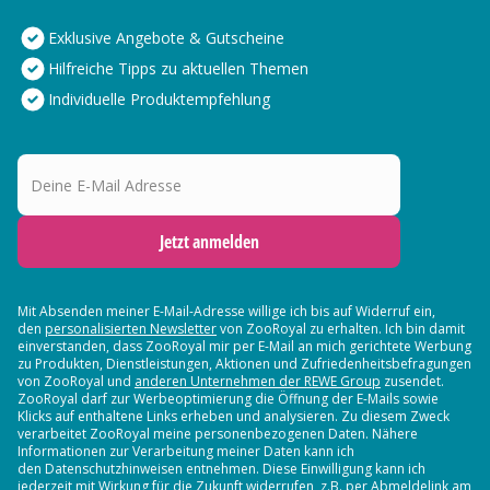
Exklusive Angebote & Gutscheine
Hilfreiche Tipps zu aktuellen Themen
Individuelle Produktempfehlung
Deine E-Mail Adresse
Jetzt anmelden
Mit Absenden meiner E-Mail-Adresse willige ich bis auf Widerruf ein,
den
personalisierten Newsletter
von ZooRoyal zu erhalten. Ich bin damit
einverstanden, dass ZooRoyal mir per E-Mail an mich gerichtete Werbung
zu Produkten, Dienstleistungen, Aktionen und Zufriedenheitsbefragungen
von ZooRoyal und
anderen Unternehmen der REWE Group
zusendet.
ZooRoyal darf zur Werbeoptimierung die Öffnung der E-Mails sowie
Klicks auf enthaltene Links erheben und analysieren. Zu diesem Zweck
verarbeitet ZooRoyal meine personenbezogenen Daten. Nähere
Informationen zur Verarbeitung meiner Daten kann ich
den Datenschutzhinweisen entnehmen. Diese Einwilligung kann ich
jederzeit mit Wirkung für die Zukunft widerrufen, z.B. per Abmeldelink am