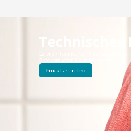
Technisches
Es ist ein technischer Fehler aufgetreten –
Bitte versuchen Sie es später erneut.
Erneut versuchen