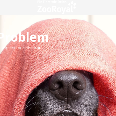
 Problem
 wir sind bereits dran.