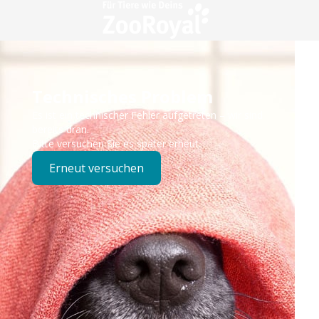
Technisches Problem
Es ist ein technischer Fehler aufgetreten – wir sind
bereits dran.
Bitte versuchen Sie es später erneut.
Erneut versuchen