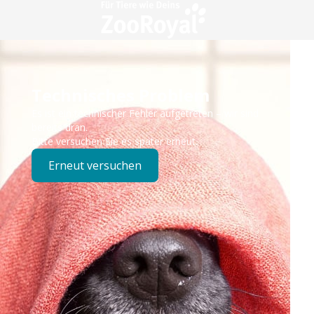
Technisches Problem
Es ist ein technischer Fehler aufgetreten – wir sind
bereits dran.
Bitte versuchen Sie es später erneut.
Erneut versuchen