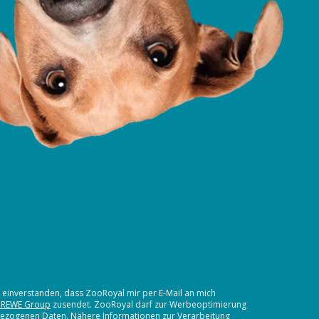
t einverstanden, dass ZooRoyal mir per E-Mail an mich
 REWE Group
zusendet. ZooRoyal darf zur Werbeoptimierung
nbezogenen Daten. Nähere Informationen zur Verarbeitung