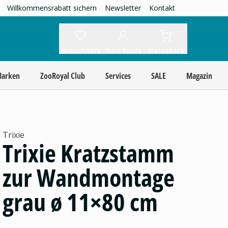
Willkommensrabatt sichern
Newsletter
Kontakt
Wunschliste
Mein Konto
Warenkorb
Marken
ZooRoyal Club
Services
SALE
Magazin
Trixie
Trixie Kratzstamm
zur Wandmontage
grau ø 11×80 cm