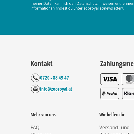
meiner Daten kann ich den Datenschutzhinweisen entnehmen. D
Informationen findest du unter zooroyal.at/newsletter/.
Kontakt
Zahlungsme
0720 - 88 49 47
info@zooroyal.at
Mehr von uns
Wir helfen dir
FAQ
Versand- und