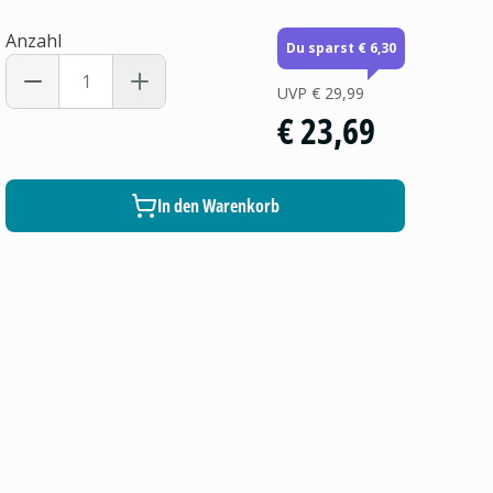
Anzahl
Du sparst € 6,30
UVP
€ 29,99
€ 23,69
In den Warenkorb