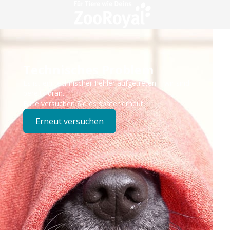
Technisches Problem
Es ist ein technischer Fehler aufgetreten – wir sind
bereits dran.
Bitte versuchen Sie es später erneut.
Erneut versuchen