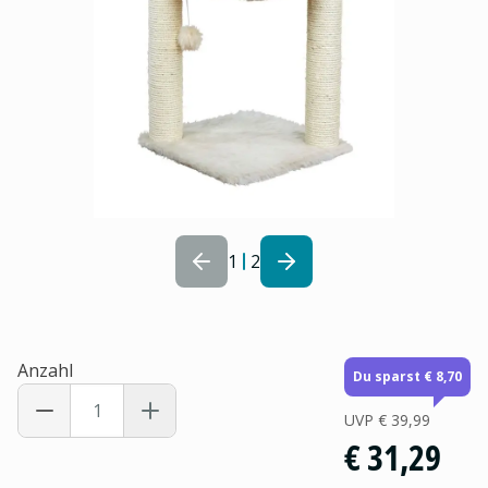
1
2
Anzahl
Du sparst € 8,70
UVP
€ 39,99
€ 31,29