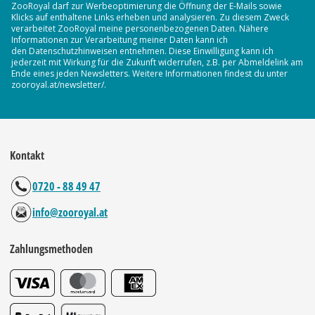
ZooRoyal darf zur Werbeoptimierung die Öffnung der E-Mails sowie
Klicks auf enthaltene Links erheben und analysieren. Zu diesem Zweck
verarbeitet ZooRoyal meine personenbezogenen Daten. Nähere
Informationen zur Verarbeitung meiner Daten kann ich
den Datenschutzhinweisen entnehmen. Diese Einwilligung kann ich
jederzeit mit Wirkung für die Zukunft widerrufen, z.B. per Abmeldelink am
Ende eines jeden Newsletters. Weitere Informationen findest du unter
zooroyal.at/newsletter/.
Kontakt
0720 - 88 49 47
info@zooroyal.at
Zahlungsmethoden