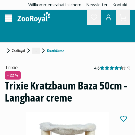
Willkommensrabatt sichern
Newsletter
Kontakt
...
ZooRoyal
Kratzbäume
Trixie
4.6
(
19
)
- 22 %
Trixie Kratzbaum Baza 50cm -
Langhaar creme