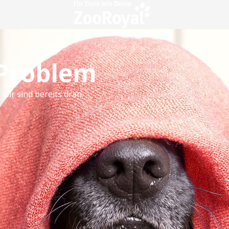
 Problem
 wir sind bereits dran.