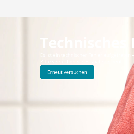
Technisches
Es ist ein technischer Fehler aufgetreten –
Bitte versuchen Sie es später erneut.
Erneut versuchen