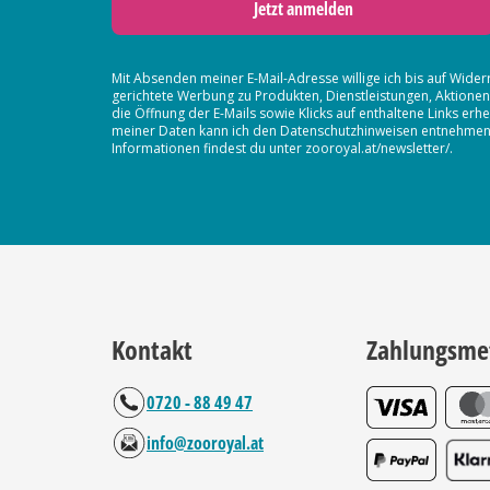
Jetzt anmelden
Mit Absenden meiner E-Mail-Adresse willige ich bis auf Wider
gerichtete Werbung zu Produkten, Dienstleistungen, Aktion
die Öffnung der E-Mails sowie Klicks auf enthaltene Links 
meiner Daten kann ich den Datenschutzhinweisen entnehmen. D
Informationen findest du unter zooroyal.at/newsletter/.
Kontakt
Zahlungsme
0720 - 88 49 47
info@zooroyal.at