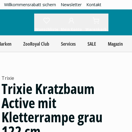
Willkommensrabatt sichern
Newsletter
Kontakt
Wunschliste
Mein Konto
Warenkorb
Marken
ZooRoyal Club
Services
SALE
Magazin
Trixie
Trixie Kratzbaum
Active mit
Kletterrampe grau
122 cm