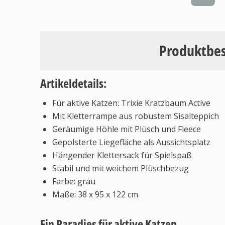
Produktbe
Artikeldetails:
Für aktive Katzen: Trixie Kratzbaum Active
Mit Kletterrampe aus robustem Sisalteppich
Geräumige Höhle mit Plüsch und Fleece
Gepolsterte Liegefläche als Aussichtsplatz
Hängender Klettersack für Spielspaß
Stabil und mit weichem Plüschbezug
Farbe: grau
Maße: 38 x 95 x 122 cm
Ein Paradies für aktive Katzen