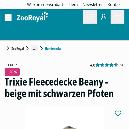
Willkommensrabatt sichern
Newsletter
Kontakt
...
ZooRoyal
Hundedecke
Trixie
4.6
(
61
)
- 20 %
Trixie Fleecedecke Beany -
beige mit schwarzen Pfoten