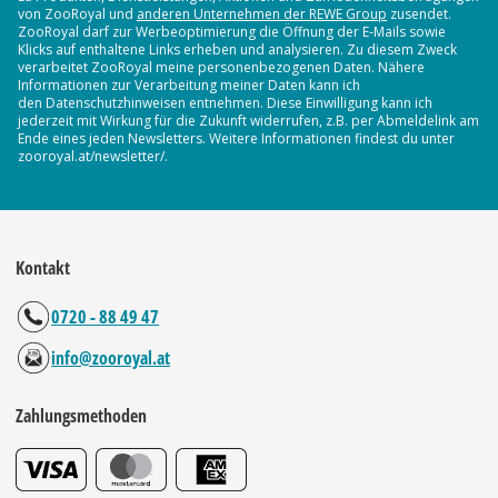
von ZooRoyal und
anderen Unternehmen der REWE Group
zusendet.
ZooRoyal darf zur Werbeoptimierung die Öffnung der E-Mails sowie
Klicks auf enthaltene Links erheben und analysieren. Zu diesem Zweck
verarbeitet ZooRoyal meine personenbezogenen Daten. Nähere
Informationen zur Verarbeitung meiner Daten kann ich
den Datenschutzhinweisen entnehmen. Diese Einwilligung kann ich
jederzeit mit Wirkung für die Zukunft widerrufen, z.B. per Abmeldelink am
Ende eines jeden Newsletters. Weitere Informationen findest du unter
zooroyal.at/newsletter/.
Kontakt
0720 - 88 49 47
info@zooroyal.at
Zahlungsmethoden