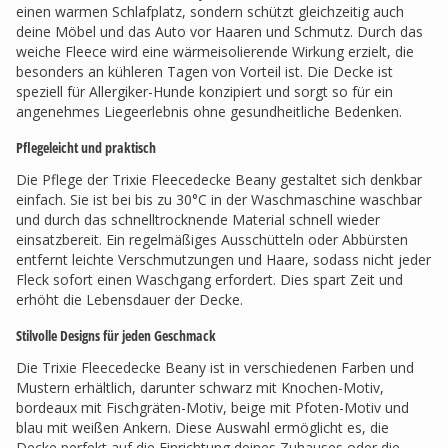
einen warmen Schlafplatz, sondern schützt gleichzeitig auch
deine Möbel und das Auto vor Haaren und Schmutz. Durch das
weiche Fleece wird eine wärmeisolierende Wirkung erzielt, die
besonders an kühleren Tagen von Vorteil ist. Die Decke ist
speziell für Allergiker-Hunde konzipiert und sorgt so für ein
angenehmes Liegeerlebnis ohne gesundheitliche Bedenken.
Pflegeleicht und praktisch
Die Pflege der Trixie Fleecedecke Beany gestaltet sich denkbar
einfach. Sie ist bei bis zu 30°C in der Waschmaschine waschbar
und durch das schnelltrocknende Material schnell wieder
einsatzbereit. Ein regelmäßiges Ausschütteln oder Abbürsten
entfernt leichte Verschmutzungen und Haare, sodass nicht jeder
Fleck sofort einen Waschgang erfordert. Dies spart Zeit und
erhöht die Lebensdauer der Decke.
Stilvolle Designs für jeden Geschmack
Die Trixie Fleecedecke Beany ist in verschiedenen Farben und
Mustern erhältlich, darunter schwarz mit Knochen-Motiv,
bordeaux mit Fischgräten-Motiv, beige mit Pfoten-Motiv und
blau mit weißen Ankern. Diese Auswahl ermöglicht es, die
Decke perfekt auf die Einrichtung deines Zuhauses oder die