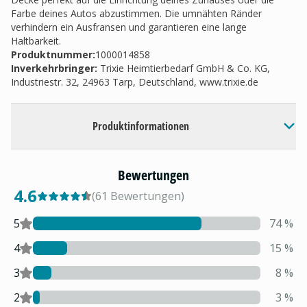
Farbe deines Autos abzustimmen. Die umnähten Ränder
verhindern ein Ausfransen und garantieren eine lange
Haltbarkeit.
Produktnummer:
1000014858
Inverkehrbringer
:
Trixie Heimtierbedarf GmbH & Co. KG,
Industriestr. 32, 24963 Tarp, Deutschland, www.trixie.de
Produktinformationen
Bewertungen
4.6
(
61
Bewertungen
)
5
74
%
4
15
%
3
8
%
2
3
%