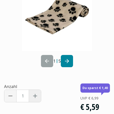
1
5
Anzahl
Du sparst € 1,40
UVP
€ 6,99
€ 5,59