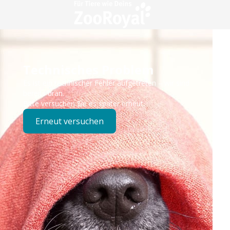
Technisches Problem
Es ist ein technischer Fehler aufgetreten – wir sind
bereits dran.
Bitte versuchen Sie es später erneut.
Erneut versuchen