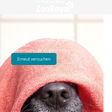
Technisches Problem
Es ist ein technischer Fehler aufgetreten – wir sind
bereits dran.
Bitte versuchen Sie es später erneut.
Erneut versuchen