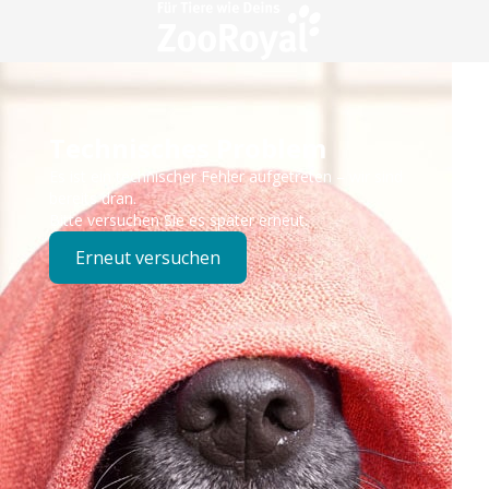
Technisches Problem
Es ist ein technischer Fehler aufgetreten – wir sind
bereits dran.
Bitte versuchen Sie es später erneut.
Erneut versuchen