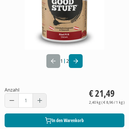
1
2
Anzahl
€ 21,49
2,40 kg
(
€ 8,96
/ 1
kg
)
In den Warenkorb