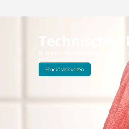
Technisches
Es ist ein technischer Fehler aufgetreten –
Bitte versuchen Sie es später erneut.
Erneut versuchen