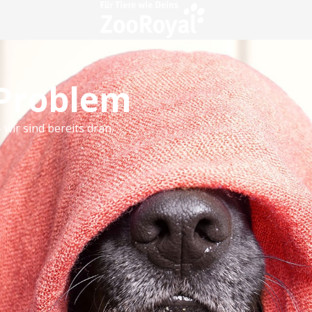
 Problem
 wir sind bereits dran.