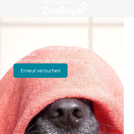
Technisches Problem
Es ist ein technischer Fehler aufgetreten – wir sind
bereits dran.
Bitte versuchen Sie es später erneut.
Erneut versuchen