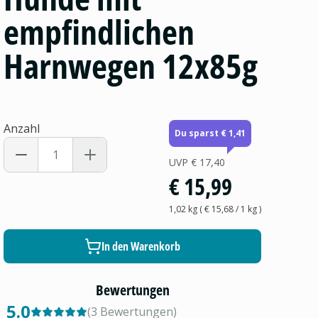
empfindlichen
Harnwegen 12x85g
Anzahl
Du sparst € 1,41
UVP
€ 17,40
€ 15,99
1,02 kg
(
€ 15,68
/ 1
kg
)
In den Warenkorb
Bewertungen
5.0
(
3
Bewertungen
)