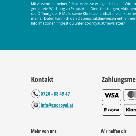
Mit Absenden meiner E-Mail-Adresse willige ich bis auf Wider
gerichtete Werbung zu Produkten, Dienstleistungen, Aktion
die Öffnung der E-Mails sowie Klicks auf enthaltene Links 
meiner Daten kann ich den Datenschutzhinweisen entnehmen. D
Informationen findest du unter zooroyal.at/newsletter/.
Kontakt
Zahlungsme
0720 - 88 49 47
info@zooroyal.at
Mehr von uns
Wir helfen dir