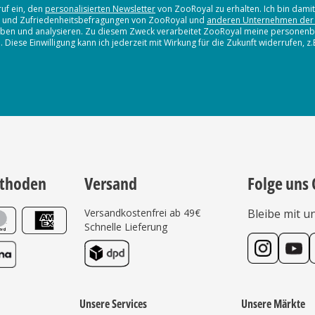
ruf ein, den
personalisierten Newsletter
von ZooRoyal zu erhalten. Ich bin dami
en und Zufriedenheitsbefragungen von ZooRoyal und
anderen Unternehmen der
erheben und analysieren. Zu diesem Zweck verarbeitet ZooRoyal meine persone
iese Einwilligung kann ich jederzeit mit Wirkung für die Zukunft widerrufen, z
thoden
Versand
Folge uns 
Versandkostenfrei ab 49€
Bleibe mit u
Schnelle Lieferung
Unsere Services
Unsere Märkte