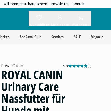
Willkommensrabatt sichern
Newsletter
Kontakt
Wunschliste
Mein Konto
Warenkorb
Marken
ZooRoyal Club
Services
SALE
Magazin
Royal Canin
5.0
(
3
)
ROYAL CANIN
Urinary Care
Nassfutter für
Hunde mit