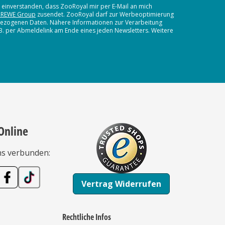
t einverstanden, dass ZooRoyal mir per E-Mail an mich
 REWE Group
zusendet. ZooRoyal darf zur Werbeoptimierung
nbezogenen Daten. Nähere Informationen zur Verarbeitung
.B. per Abmeldelink am Ende eines jeden Newsletters. Weitere
Online
ns verbunden:
Vertrag Widerrufen
Rechtliche Infos