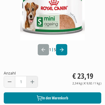
1
5
Anzahl
€ 23,19
2,34 kg
(
€ 9,92
/ 1
kg
)
In den Warenkorb