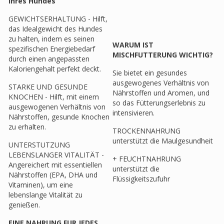
Ihres Hundes
GEWICHTSERHALTUNG - Hilft,
das Idealgewicht des Hundes
zu halten, indem es seinen
WARUM IST
spezifischen Energiebedarf
MISCHFUTTERUNG WICHTIG?
durch einen angepassten
Kaloriengehalt perfekt deckt.
Sie bietet ein gesundes
ausgewogenes Verhältnis von
STARKE UND GESUNDE
Nährstoffen und Aromen, und
KNOCHEN - Hilft, mit einem
so das Fütterungserlebnis zu
ausgewogenen Verhältnis von
intensivieren.
Nährstoffen, gesunde Knochen
zu erhalten.
TROCKENNAHRUNG
unterstützt die Maulgesundheit
UNTERSTUTZUNG
LEBENSLANGER VITALITÄT -
+ FEUCHTNAHRUNG
Angereichert mit essentiellen
unterstützt die
Nährstoffen (EPA, DHA und
Flüssigkeitszufuhr
Vitaminen), um eine
lebenslange Vitalität zu
genießen.
EINE NAHRUNG FUR JEDES