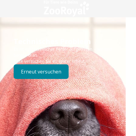
Technisches Problem
Es ist ein technischer Fehler aufgetreten – wir sind
bereits dran.
Bitte versuchen Sie es später erneut.
Erneut versuchen