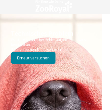
Technisches Problem
Es ist ein technischer Fehler aufgetreten – wir sind
bereits dran.
Bitte versuchen Sie es später erneut.
Erneut versuchen