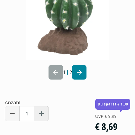
1
2
Anzahl
Du sparst € 1,30
UVP
€ 9,99
€ 8,69