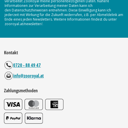
verarbeitet ZooRoyal meine personenbezogenen Daten. Nähere
Informationen zur Verarbeitung meiner Daten kann ich
den Datenschutzhinweisen entnehmen. Diese Einwilligung kann ich
jederzeit mit Wirkung für die Zukunft widerrufen, z.B. per Abmeldelink am
Ende eines jeden Newsletters. Weitere Informationen findest du unter
zooroyal.at/newsletter/.
Kontakt
0720 - 88 49 47
info@zooroyal.at
Zahlungsmethoden