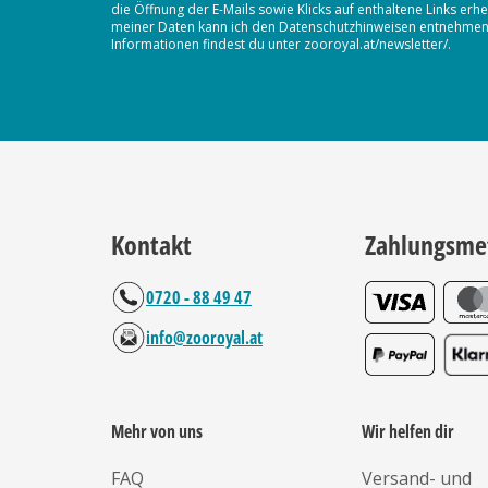
die Öffnung der E-Mails sowie Klicks auf enthaltene Links 
meiner Daten kann ich den Datenschutzhinweisen entnehmen. D
Informationen findest du unter zooroyal.at/newsletter/.
Kontakt
Zahlungsme
0720 - 88 49 47
info@zooroyal.at
Mehr von uns
Wir helfen dir
FAQ
Versand- und