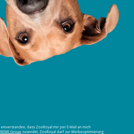
t einverstanden, dass ZooRoyal mir per E-Mail an mich
 REWE Group
zusendet. ZooRoyal darf zur Werbeoptimierung