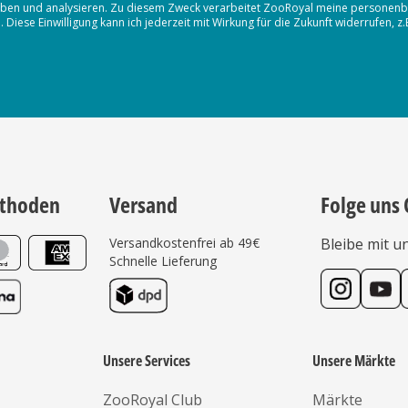
erheben und analysieren. Zu diesem Zweck verarbeitet ZooRoyal meine persone
iese Einwilligung kann ich jederzeit mit Wirkung für die Zukunft widerrufen, z
thoden
Versand
Folge uns 
Versandkostenfrei ab 49€
Bleibe mit u
Schnelle Lieferung
Unsere Services
Unsere Märkte
ZooRoyal Club
Märkte