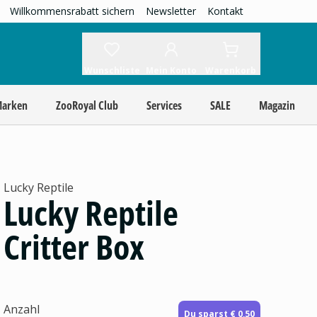
Willkommensrabatt sichern
Newsletter
Kontakt
Wunschliste
Mein Konto
Warenkorb
Marken
ZooRoyal Club
Services
SALE
Magazin
Lucky Reptile
Lucky Reptile
Critter Box
Anzahl
Du sparst € 0,50