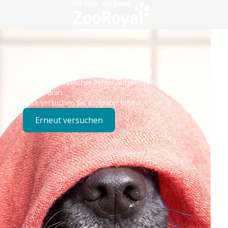
Technisches Problem
Es ist ein technischer Fehler aufgetreten – wir sind
bereits dran.
Bitte versuchen Sie es später erneut.
Erneut versuchen