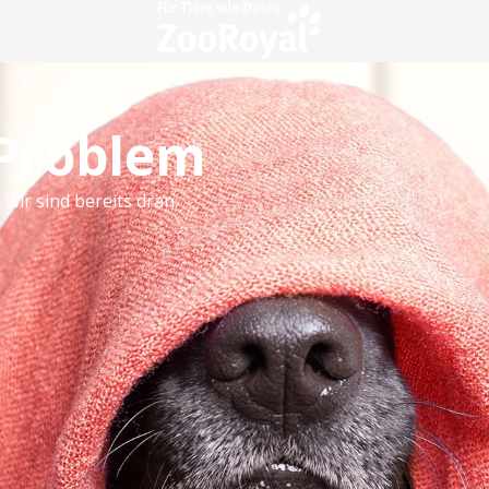
 Problem
 wir sind bereits dran.