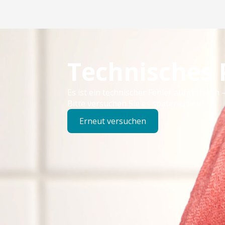
Technisches
Es ist ein technischer Fehler aufgetreten –
Bitte versuchen Sie es später erneut.
Erneut versuchen