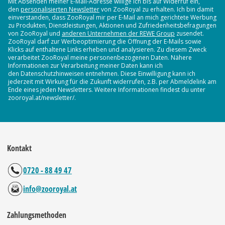
Mit Absenden meiner E-Mail-Adresse willige ich bis auf Widerruf ein,
den
personalisierten Newsletter
von ZooRoyal zu erhalten. Ich bin damit
einverstanden, dass ZooRoyal mir per E-Mail an mich gerichtete Werbung
zu Produkten, Dienstleistungen, Aktionen und Zufriedenheitsbefragungen
von ZooRoyal und
anderen Unternehmen der REWE Group
zusendet.
ZooRoyal darf zur Werbeoptimierung die Öffnung der E-Mails sowie
Klicks auf enthaltene Links erheben und analysieren. Zu diesem Zweck
verarbeitet ZooRoyal meine personenbezogenen Daten. Nähere
Informationen zur Verarbeitung meiner Daten kann ich
den Datenschutzhinweisen entnehmen. Diese Einwilligung kann ich
jederzeit mit Wirkung für die Zukunft widerrufen, z.B. per Abmeldelink am
Ende eines jeden Newsletters. Weitere Informationen findest du unter
zooroyal.at/newsletter/.
Kontakt
0720 - 88 49 47
info@zooroyal.at
Zahlungsmethoden