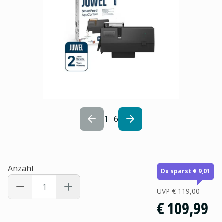
1
6
Anzahl
Du sparst € 9,01
UVP
€ 119,00
€ 109,99