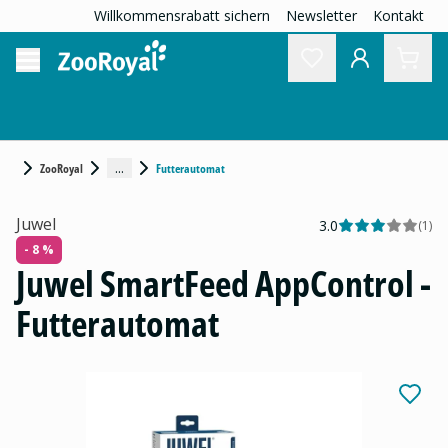
Willkommensrabatt sichern
Newsletter
Kontakt
...
ZooRoyal
Futterautomat
Juwel
3.0
(
1
)
- 8 %
Juwel SmartFeed AppControl -
Futterautomat