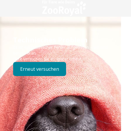
Technisches Problem
Es ist ein technischer Fehler aufgetreten – wir sind
bereits dran.
Bitte versuchen Sie es später erneut.
Erneut versuchen