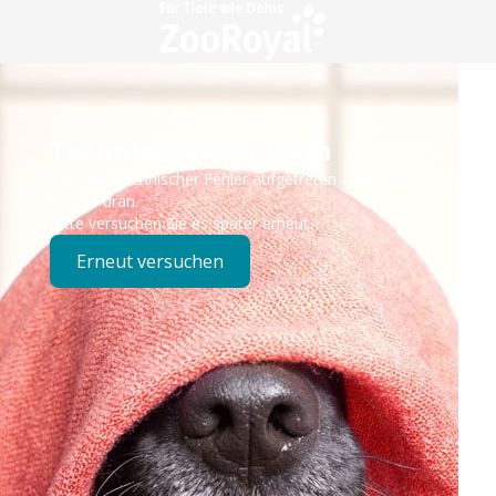
Technisches Problem
Es ist ein technischer Fehler aufgetreten – wir sind
bereits dran.
Bitte versuchen Sie es später erneut.
Erneut versuchen